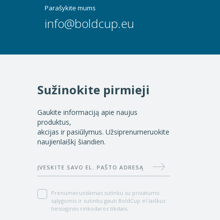
Parašykite mums
info@boldcup.eu
Sužinokite pirmieji
Gaukite informaciją apie naujus
produktus,
akcijas ir pasiūlymus. Užsiprenumeruokite
naujienlaiškį šiandien.
Užsipren
ĮVESKITE SAVO EL. PAŠTO ADRESĄ
Prenumeruodamas sutinku su privatumo
sąlygomis ir sutinku gauti BoldCup el.laiškus
tiesioginės rinkodaros tikslais.