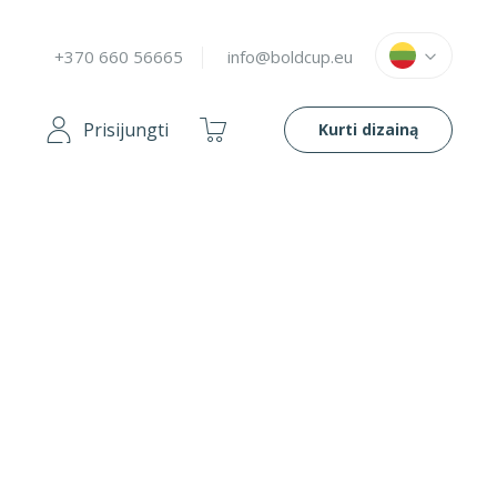
Language
Lietuvių
+370 660 56665
info@boldcup.eu
My
Prisijungti
Kurti dizainą
Cart
MS
DANGTELIAI
US
80 - 180 MM
DIZAINO
US
ĮRANKIS