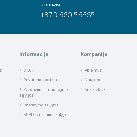
Susisiekite
+370 660 56665
Informacija
Kompanija
s
D.U.K.
Apie mus
Privatumo politika
Naujienos
Pardavimo ir naudojimo
Susisiekite
sąlygos
Pristatymo sąlygos
SUPD ženklinimo sąlygos