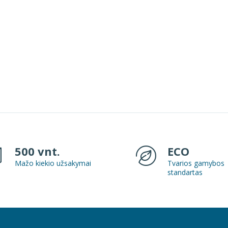
kite daugiau apie SUPD ženklinimą
Reikalinga dizainerio pagalb
popierinių puodelių, atsisiųskite
dizaineriai yra pasiruošę šią 
mus šablonus ir patys paruoškite
suteikti nemokamai.
VISI PRODUKTAI
produkto dizainą.
500 vnt.
ECO
Mažo kiekio užsakymai
Tvarios gamybos
standartas