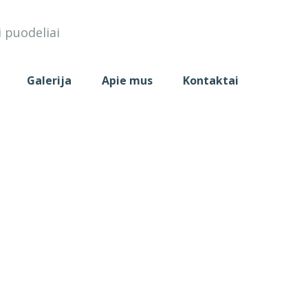
i puodeliai
Galerija
Apie mus
Kontaktai
PIERINIAI
POPIERINIAI
RIEBALA
SALOTŲ
LEDŲ
ATSPAR
INDIVIDUALUS
DIZAINERIO
INDAI
INDELIAI
POPIERI
DIZAINAS
PAGALBA
44 OZ
4 - 8 OZ