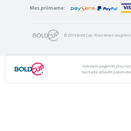
Mes priimame:
© 2019 Bold Cup. Visos teisės saugomos
Siekdami pagerinti Jūsų narš
bet kada atšaukti pakeisdam