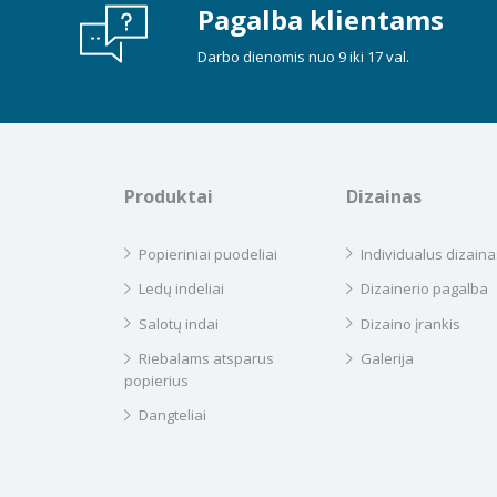
Pagalba klientams
Darbo dienomis nuo 9 iki 17 val.
Produktai
Dizainas
Popieriniai puodeliai
Individualus dizaina
Ledų indeliai
Dizainerio pagalba
Salotų indai
Dizaino įrankis
Riebalams atsparus
Galerija
popierius
Dangteliai