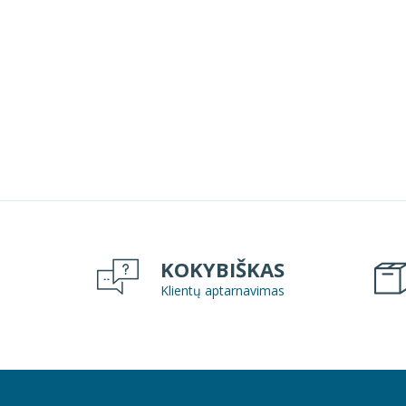
sukurtus popierinius puodelius.
Sužino
ant 
tinka
KOKYBIŠKAS
Klientų aptarnavimas