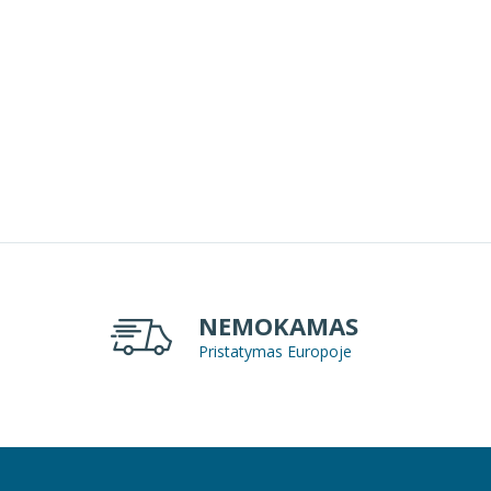
a? Mūsų
Sukurkite puodelio dizainą naudojant mūsų
paslaugą
dizaino įrankį. Patikrinkite 3D vaizdu
peržiūra.
NEMOKAMAS
Pristatymas Europoje